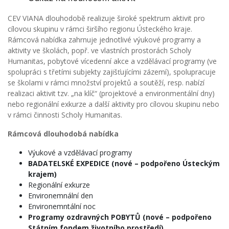
CEV VIANA dlouhodobě realizuje široké spektrum aktivit pro
cílovou skupinu v rámci širšího regionu Ústeckého kraje.
Rámcová nabídka zahrnuje jednotlivé výukové programy a
aktivity ve školách, popř. ve vlastních prostorách Scholy
Humanitas, pobytové vícedenní akce a vzdělávací programy (ve
spolupráci s třetími subjekty zajišťujícími zázemí), spolupracuje
se školami v rámci množství projektů a soutěží, resp. nabízí
realizaci aktivit tzv. „na klíč“ (projektové a environmentální dny)
nebo regionální exkurze a další aktivity pro cílovou skupinu nebo
v rámci činnosti Scholy Humanitas.
Rámcová dlouhodobá nabídka
Výukové a vzdělávací programy
BADATELSKÉ EXPEDICE (nové – podpořeno Ústeckým
krajem)
Regionální exkurze
Environemnální den
Environemntální noc
Programy ozdravných POBYTŮ (nové – podpořeno
Státním fondem životního prostředí)