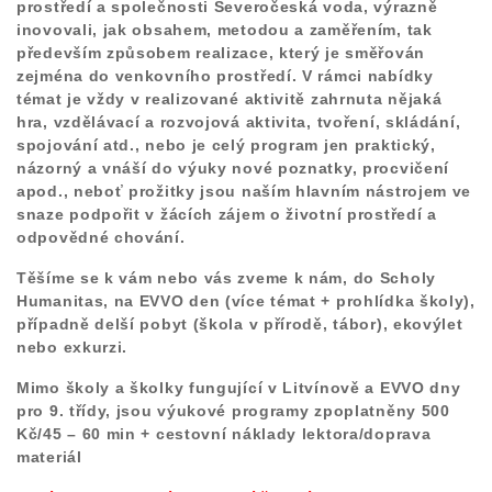
prostředí a společnosti Severočeská voda, výrazně
inovovali, jak obsahem, metodou a zaměřením, tak
především způsobem realizace, který je směřován
zejména do venkovního prostředí. V rámci nabídky
témat je vždy v realizované aktivitě zahrnuta nějaká
hra, vzdělávací a rozvojová aktivita, tvoření, skládání,
spojování atd., nebo je celý program jen praktický,
názorný a vnáší do výuky nové poznatky, procvičení
apod., neboť prožitky jsou naším hlavním nástrojem ve
snaze podpořit v žácích zájem o životní prostředí a
odpovědné chování.
Těšíme se k vám nebo vás zveme k nám, do Scholy
Humanitas, na EVVO den (více témat + prohlídka školy),
případně delší pobyt (škola v přírodě, tábor), ekovýlet
nebo exkurzi.
Mimo školy a školky fungující v Litvínově a EVVO dny
pro 9. třídy, jsou výukové programy zpoplatněny 500
Kč/45 – 60 min + cestovní náklady lektora/doprava
materiál