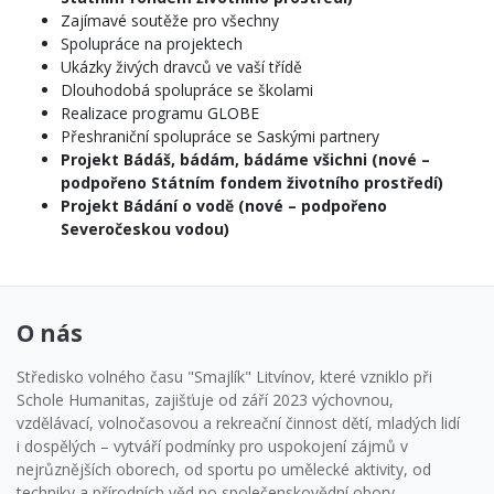
Zajímavé soutěže pro všechny
Spolupráce na projektech
Ukázky živých dravců ve vaší třídě
Dlouhodobá spolupráce se školami
Realizace programu GLOBE
Přeshraniční spolupráce se Saskými partnery
Projekt Bádáš, bádám, bádáme všichni (nové –
podpořeno Státním fondem životního prostředí)
Projekt Bádání o vodě (nové – podpořeno
Severočeskou vodou)
O nás
Středisko volného času "Smajlík" Litvínov, které vzniklo při
Schole Humanitas, zajišťuje od září 2023 výchovnou,
vzdělávací, volnočasovou a rekreační činnost dětí, mladých lidí
i dospělých – vytváří podmínky pro uspokojení zájmů v
nejrůznějších oborech, od sportu po umělecké aktivity, od
techniky a přírodních věd po společenskovědní obory.