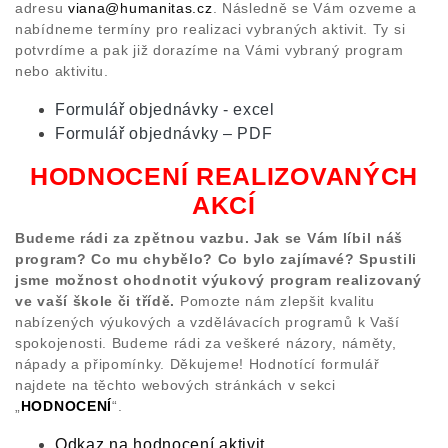
adresu
viana@humanitas.cz
. Následně se Vám ozveme a
nabídneme termíny pro realizaci vybraných aktivit. Ty si
potvrdíme a pak již dorazíme na Vámi vybraný program
nebo aktivitu.
Formulář objednávky - excel
Formulář objednávky – PDF
HODNOCENÍ REALIZOVANÝCH
AKCÍ
Budeme rádi za zpětnou vazbu. Jak se Vám líbil náš
program? Co mu chybělo? Co bylo zajímavé? Spustili
jsme možnost ohodnotit výukový program realizovaný
ve vaší škole či třídě.
Pomozte nám zlepšit kvalitu
nabízených výukových a vzdělávacích programů k Vaší
spokojenosti. Budeme rádi za veškeré názory, náměty,
nápady a připomínky. Děkujeme! Hodnotící formulář
najdete na těchto webových stránkách v sekci
„
HODNOCENÍ
“.
Odkaz na hodnocení aktivit