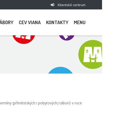
Klientské centrum
ÁBORY
CEV VIANA
KONTAKTY
MENU
 termíny (příměstských i pobytových) táborů v roce