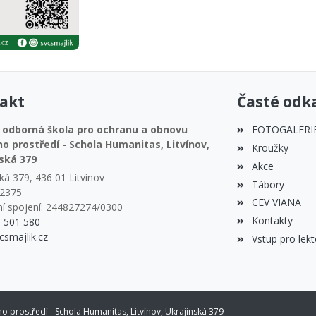
akt
Časté odk
 odborná škola pro ochranu a obnovu
FOTOGALERI
ho prostředí - Schola Humanitas, Litvínov,
Kroužky
ská 379
Akce
ká 379, 436 01 Litvínov
Tábory
32375
CEV VIANA
í spojení: 244827274/0300
Kontakty
1 501 580
csmajlik.cz
Vstup pro lekt
 prostředí - Schola Humanitas, Litvínov, Ukrajinská 379