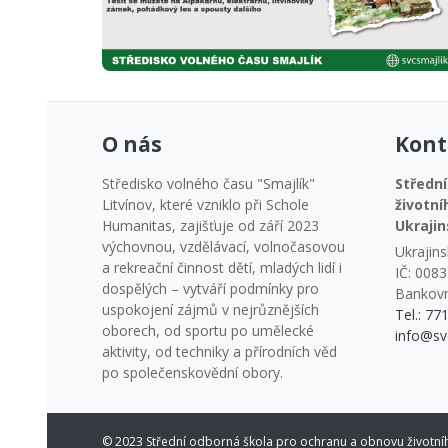
O nás
Kont
Středisko volného času "Smajlík"
Střední
Litvínov, které vzniklo při Schole
životní
Humanitas, zajišťuje od září 2023
Ukrajin
výchovnou, vzdělávací, volnočasovou
Ukrajins
a rekreační činnost dětí, mladých lidí i
IČ: 008
dospělých – vytváří podmínky pro
Bankovn
uspokojení zájmů v nejrůznějších
Tel.: 77
oborech, od sportu po umělecké
info@sv
aktivity, od techniky a přírodních věd
po společenskovědní obory.
© 2023 Střední odborná škola pro ochranu a obnovu životního