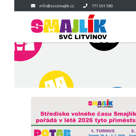
info@svcsmajlik.cz
771 501 580