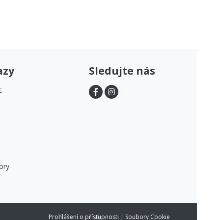
azy
Sledujte nás
E
ory
Prohlášení o přístupnosti
|
Soubory Cookie