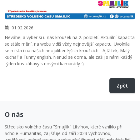
01.02.2026
Neváhej a vyber si u nás kroužek na 2. pololetí. Aktuální kapacita
se stále mění, na webu vidíš vždy nejnovější kapacitu. Uvolnila
se místa i na našich neojblíbenějších kroužcích - Ajťáček, Malý
kuchař a Funny english. Nenuď se doma, ale zažij s námi každý
týden kus zábavy s novými kamarády :).
Zpět
O nás
Středisko volného času "Smajlík" Litvínov, které vzniklo při
Schole Humanitas, zajišťuje od září 2023 výchovnou,
vzdělávací, volnočasovou a rekreační činnost dětí, mladých lidí